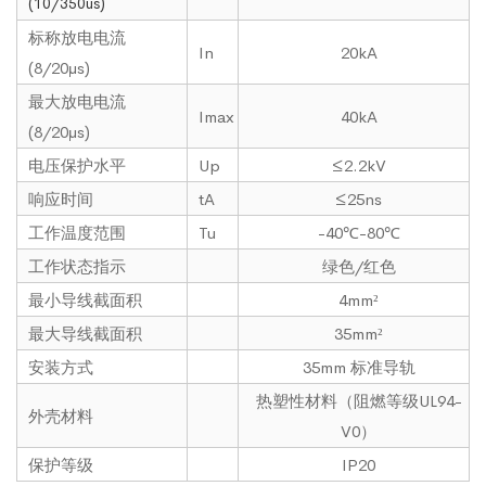
(10/350us)
标称放电电流
In
20kA
(8/20μs)
最大放电电流
Imax
40kA
(8/20μs)
电压保护水平
Up
≤2.2kV
响应时间
tA
≤25ns
工作温度范围
Tu
-40℃-80℃
工作状态指示
绿色/红色
最小导线截面积
4mm²
最大导线截面积
35mm²
安装方式
35mm 标准导轨
热塑性材料（阻燃等级UL94-
外壳材料
V0）
保护等级
IP20