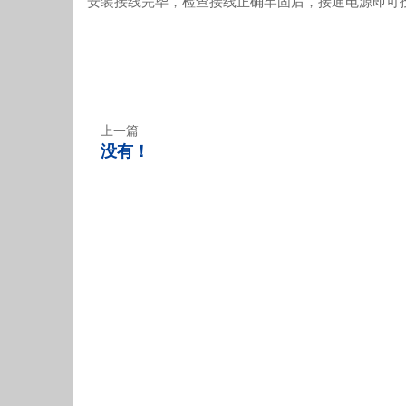
安装接线完毕，检查接线正确牢固后，接通电源即可
上一篇
没有！