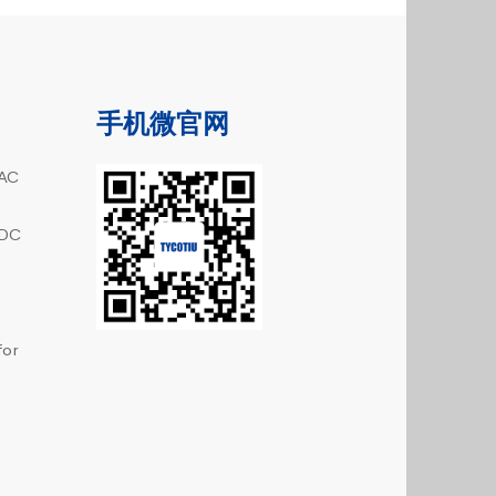
手机微官网
AC
DC
or