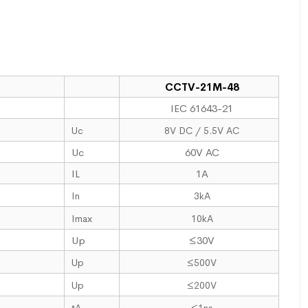
CCTV-21M-48
IEC 61643-21
Uc
8V DC / 5.5V AC
Uc
60V AC
IL
1A
In
3kA
Imax
10kA
Up
≤30V
Up
≤500V
Up
≤200V
tA
≤1ns