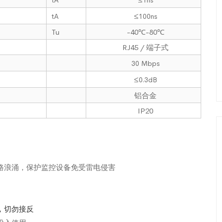
tA
≤100ns
Tu
-40℃-80℃
RJ45 / 端子式
30 Mbps
≤0.3dB
铝合金
IP20
路浪涌，保护监控设备免受雷电侵害
，切勿接反